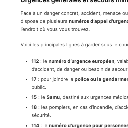
Urgences générales et secours imm
Face à un danger concret, accident, menace ou m
dispose de plusieurs
numéros d’appel d’urgen
l’endroit où vous vous trouvez.
Voici les principales lignes à garder sous le cou
112
: le
numéro d’urgence européen
, vala
d’accident, de danger ou besoin de secours
17
: pour joindre la
police ou la gendarmer
public.
15
: le
Samu
, destiné aux urgences médica
18
: les pompiers, en cas d’incendie, d’acci
sécurité.
114
: le
numéro d’urgence pour personne